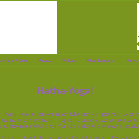
ermine / Orte
Preise
Videos
Meditationen
Adven
Hatha-Yoga!
h
„mens sana in corpore sano“
fühlt sich ein gesunder Geist 
Yoga ist es dem Menschen möglich, Grundvoraussetzungen dafür 
und
Jedefrau
und wird von Menschen aller Altersklassen praktizier
ffizient und wirkt besonders positiv auf mentalen Belastungen 