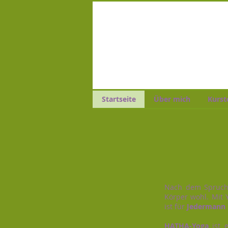
Startseite
Über mich
Kurst
Nach dem Spruc
Körper wohl. Mit 
ist für
Jedermann
HATHA-Yoga
ist e