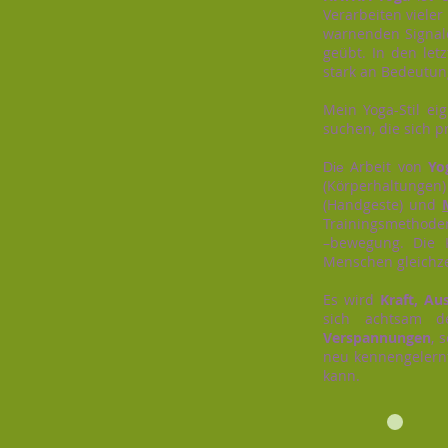
Verarbeiten vieler 
warnenden Signal
geübt. In den let
stark an Bedeutu
Mein Yoga-Stil ei
suchen, die sich pr
Arbeit von
Yo
Die
(Körperhaltung
(Handgeste) und
Trainingsmethode
–bewegung. Die 
Menschen gleichze
Es wird
Kraft, Au
sich achtsam d
Verspannungen
, 
neu kennengelernt
kann.