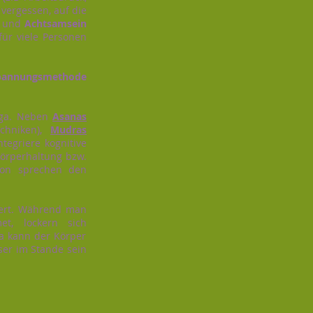
 vergessen, auf die
und
Achtsamsein
ür viele Personen
pannungsmethode
Yoga. Neben
Asanas
chniken),
Mudras
ntegriere kognitive
örperhaltung bzw.
ion sprechen den
sert. Während man
t, lockern sich
ga kann der Körper
ser im Stande sein