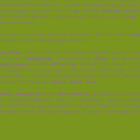
unterschiedlicher Eindrücke …). Im oft stressigen Alltag wird leicht
e des Körpers zu achten. Durch Yoga wird das
bewusste Spüren
zten Jahren ist vermehrt zu beobachten, dass das Wort
„Stress“
f
ng gewonnen hat.
gnet sich in optimaler Weise für Menschen, die nach einer
Ents
oblemlos in ihren Alltag integrieren lässt.
gaFeeling
in Kärnten basiert auf einem integralen Ansatz für 
en) kommen
Pranayamas
(Atemtechniken),
Kriyas
(Reinigungste
Meditationen
aus dem
HATHA-Yoga
ebenfalls zum Einsatz. Ich i
n in körperorientierte Übungen und verbinde Atemübungen mit K
Koordinations- und Konzentrationsübungen sowie die Meditat
itig auf drei Ebenen an:
Körper - Geist - Seele
.
sdauer, Beweglichkeit
und
Konzentration
geschärft und verbes
en Bewegungsabläufen und der bewussten Atmung widme
somit kann Stress abgebaut werden. Mit dem Praktizieren von Yo
 werden, und es wird einem bewusst, zu welchen Leistungen die